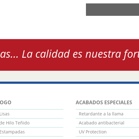
las... La calidad es nuestra for
LOGO
ACABADOS ESPECIALES
Lisas
Retardante a la llama
de Hilo Teñido
Acabado antibacterial
 Estampadas
UV Protection