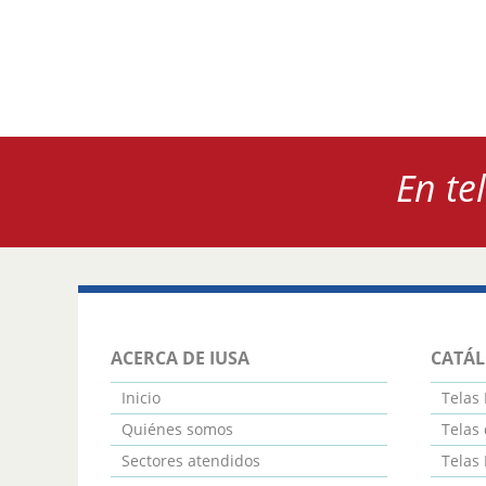
En te
ACERCA DE IUSA
CATÁ
Inicio
Telas 
Quiénes somos
Telas 
Sectores atendidos
Telas